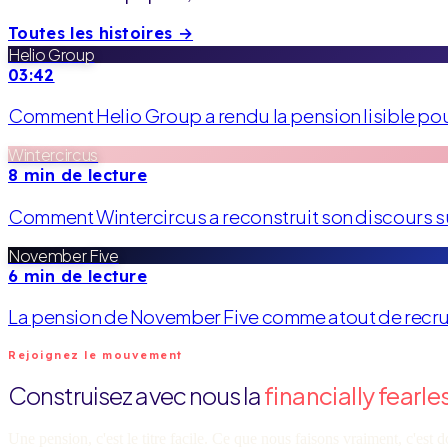
Toutes les histoires →
Helio Group
03:42
Comment Helio Group a rendu la pension lisible po
Wintercircus
8 min de lecture
Comment Wintercircus a reconstruit son discours sur
November Five
6 min de lecture
La pension de November Five comme atout de recr
Rejoignez le mouvement
Construisez avec nous la
financially fearle
Une pension, c'est le titre facile. Ce que nous faisons vraiment, c'est