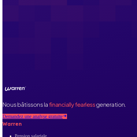
Nous bâtissons la
financially fearless
generation.
Demandez une analyse gratuite
Warren
Pension salariale