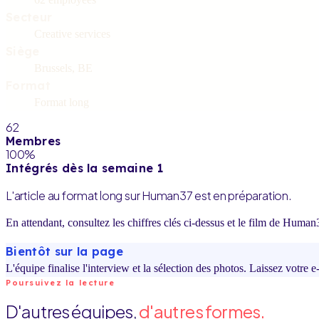
Secteur
Creative services
Siège
Brussels, BE
Format
Format long
62
Membres
100%
Intégrés dès la semaine 1
L'article au format long sur Human37 est en préparation.
En attendant, consultez les chiffres clés ci-dessus et le film de Human3
Bientôt sur la page
L'équipe finalise l'interview et la sélection des photos. Laissez votre e
Poursuivez la lecture
D'autres équipes,
d'autres formes.