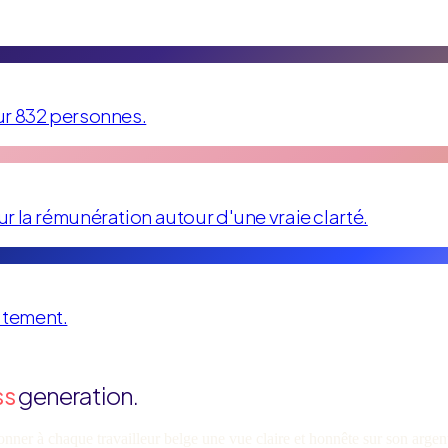
ur 832 personnes.
 la rémunération autour d'une vraie clarté.
utement.
ss
generation.
 donner à chaque travailleur belge une vue claire et honnête sur son argen