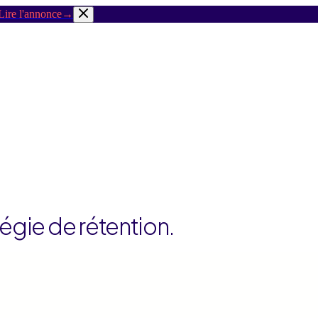
Lire l'annonce
→
égie de rétention.