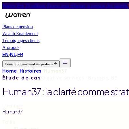
Warren lève 10 millions d'euros pour réformer la pension des salariés.
Plans de pension
Wealth Enablement
Témoignages clients
À propos
EN
NL
FR
/
/
Demandez une analyse gratuite
Home
/
Histoires
/
Human37
Étude de cas
Creative services
·
Brussels, BE
Human37 : la clarté comme strat
L'équipe
Human37
Taille
62 employees