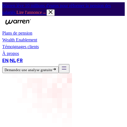
Warren lève 10 millions d'euros pour réformer la pension des
salariés.
Lire l'annonce
→
Plans de pension
Wealth Enablement
Témoignages clients
À propos
EN
NL
FR
/
/
Demandez une analyse gratuite