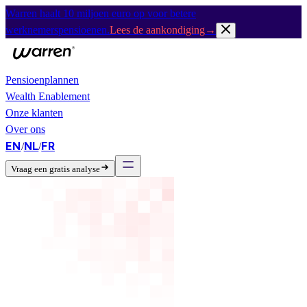
Warren haalt 10 miljoen euro op voor betere
werknemerspensioenen.
Lees de aankondiging
→
Pensioenplannen
Wealth Enablement
Onze klanten
Over ons
EN
NL
FR
/
/
Vraag een gratis analyse