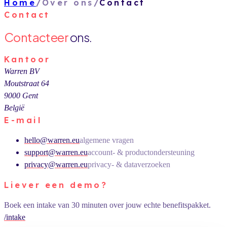
Home
/
Over ons
/
Contact
Contact
Contacteer
ons.
Kantoor
Warren BV
Moutstraat 64
9000 Gent
België
E-mail
hello@warren.eu
algemene vragen
support@warren.eu
account- & productondersteuning
privacy@warren.eu
privacy- & dataverzoeken
Liever een demo?
Boek een intake van 30 minuten over jouw echte benefitspakket.
/intake