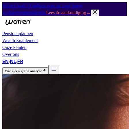
Warren haalt 10 miljoen euro op voor betere
werknemerspensioenen.
Lees de aankondiging
→
Pensioenplannen
Wealth Enablement
Onze klanten
Over ons
EN
NL
FR
/
/
Vraag een gratis analyse