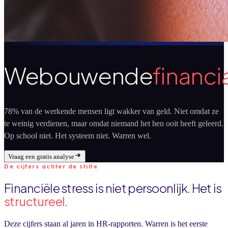
W
e
b
o
u
w
e
n
d
e
f
i
n
a
n
c
i
78% van de werkende mensen ligt wakker van geld. Niet omdat ze
te weinig verdienen, maar omdat niemand het hen ooit heeft geleerd.
Op school niet. Het systeem niet. Warren wel.
Vraag een gratis analyse
De cijfers achter de stilte
Financiële stress is niet persoonlijk. Het is
structureel.
Deze cijfers staan al jaren in HR-rapporten. Warren is het eerste