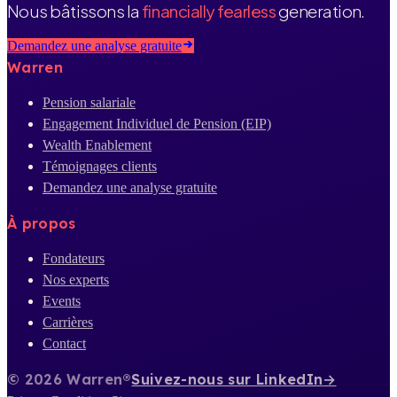
Nous bâtissons la
financially fearless
generation.
Demandez une analyse gratuite
Warren
Pension salariale
Engagement Individuel de Pension (EIP)
Wealth Enablement
Témoignages clients
Demandez une analyse gratuite
À propos
Fondateurs
Nos experts
Events
Carrières
Contact
© 2026 Warren®
Suivez-nous sur LinkedIn
→