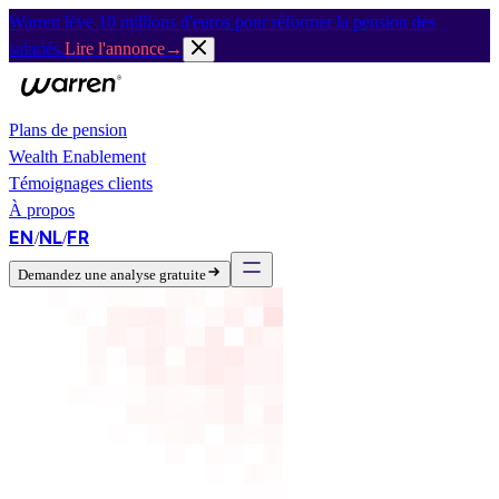
Warren lève 10 millions d'euros pour réformer la pension des
salariés.
Lire l'annonce
→
Plans de pension
Wealth Enablement
Témoignages clients
À propos
EN
NL
FR
/
/
Demandez une analyse gratuite