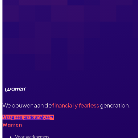
We bouwen aan de
financially fearless
generation.
Vraag een gratis analyse
Warren
Voor werknemers