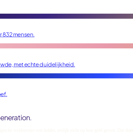
r 832 mensen.
uwde, met echte duidelijkheid.
ef.
eneration.
elgische werknemer een helder, eerlijk zicht op hun geld geven. Dat do