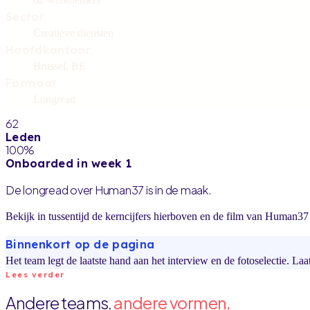
Sector
Creatieve diensten
Hoofdkantoor
Brussel, BE
Formaat
Longread
62
Leden
100%
Onboarded in week 1
De longread over Human37 is in de maak.
Bekijk in tussentijd de kerncijfers hierboven en de film van Human37 
Binnenkort op de pagina
Het team legt de laatste hand aan het interview en de fotoselectie. Laa
Lees verder
Andere teams,
andere vormen.