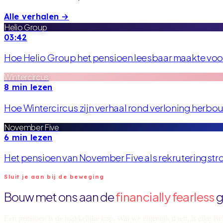
Alle verhalen →
Helio Group
03:42
Hoe Helio Group het pensioen leesbaar maakte voo
Wintercircus
8 min lezen
Hoe Wintercircus zijn verhaal rond verloning herbo
November Five
6 min lezen
Het pensioen van November Five als rekruteringstro
Sluit je aan bij de beweging
Bouw met ons aan de
financially fearless
g
Een pensioen is de makkelijke kop. Wat we eigenlijk doen, is elke B