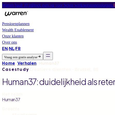
Warren haalt 10 miljoen euro op voor betere werknemerspensioenen.
Pensioenplannen
Wealth Enablement
Onze klanten
Over ons
EN
NL
FR
/
/
Vraag een gratis analyse
Home
/
Verhalen
/
Human37
Casestudy
Creatieve diensten
·
Brussel, BE
Human37: duidelijkheid als reten
Het team
Human37
Grootte
62 werknemers