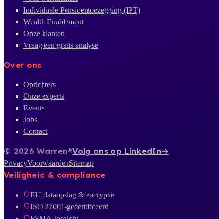
Individuele Pensioentoezegging (IPT)
Wealth Enablement
Onze klanten
Vraag een gratis analyse
Over ons
Oprichters
Onze experts
Events
Jobs
Contact
© 2026 Warren®
Volg ons op LinkedIn
→
Privacy
Voorwaarden
Sitemap
Veiligheid & compliance
EU-dataopslag & encryptie
ISO 27001-gecertificeerd
FSMA-toezicht