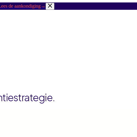
Lees de aankondiging
→
tiestrategie.