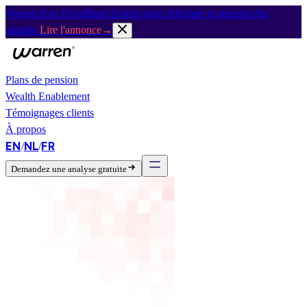
Warren lève 10 millions d'euros pour réformer la pension des
salariés.
Lire l'annonce
→
Plans de pension
Wealth Enablement
Témoignages clients
À propos
EN
NL
FR
/
/
Demandez une analyse gratuite