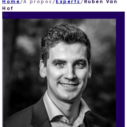
Home
/
À propos
/
Experts
/
Ruben Van
Hof
RV