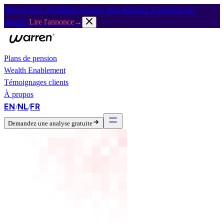
Warren lève 10 millions d'euros pour réformer la pension des
salariés.
Lire l'annonce
→
Plans de pension
Wealth Enablement
Témoignages clients
À propos
EN
NL
FR
/
/
Demandez une analyse gratuite