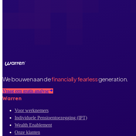
We bouwen aan de
financially fearless
generation.
Vraag een gratis analyse
Warren
Voor werknemers
Individuele Pensioentoezegging (IPT)
Wealth Enablement
Onze klanten