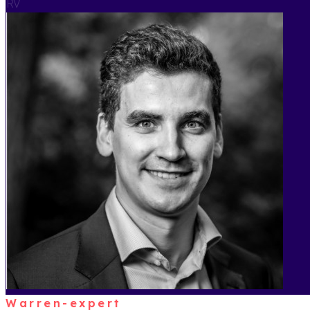
RV
Warren-expert