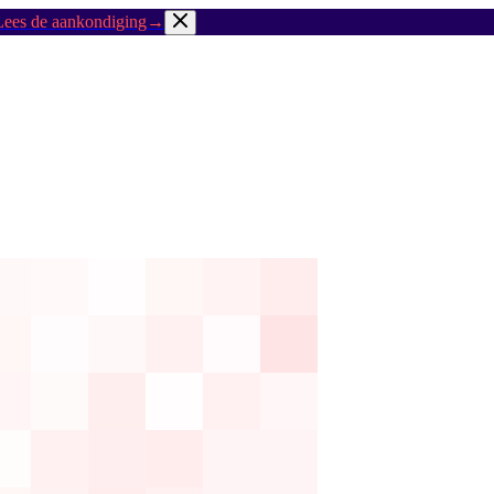
Lees de aankondiging
→