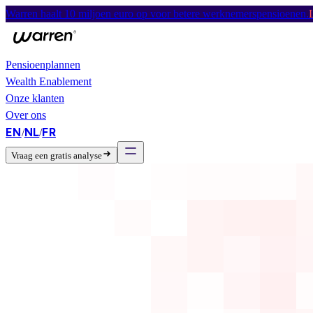
Warren haalt 10 miljoen euro op voor betere werknemerspensioenen.
Pensioenplannen
Wealth Enablement
Onze klanten
Over ons
EN
NL
FR
/
/
Vraag een gratis analyse