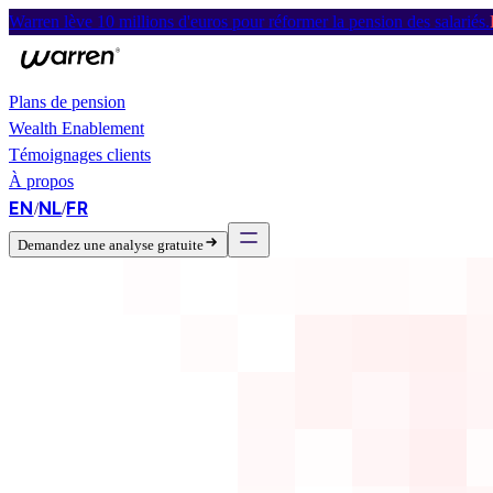
Warren lève 10 millions d'euros pour réformer la pension des salariés.
Plans de pension
Wealth Enablement
Témoignages clients
À propos
EN
NL
FR
/
/
Demandez une analyse gratuite